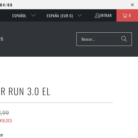
 04/08
ENTRAR
0
ESPAÑOL
ESPAÑA (EUR €)
26
R RUN 3.0 EL
,99
€8,00
)
BY