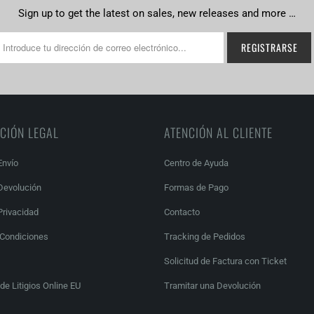
Sign up to get the latest on sales, new releases and more …
CIÓN LEGAL
ATENCIÓN AL CLIENTE
Envío
Centro de Ayuda
 Devolución
Formas de Pago
Privacidad
Contacto
 Condiciones
Tracking de Pedidos
Solicitud de Factura con Ticket
de Litigios Online EU
Tramitar una Devolución