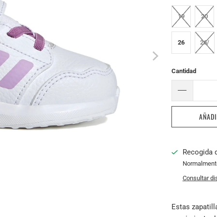
19
20
26
26/
Cantidad
AÑADI
Recogida 
Normalmente 
Consultar di
Estas zapatil