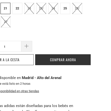
21
22
23
23/
24
25
25/
27
R A LA CESTA
COMPRAR AHORA
disponible en
Madrid - Alto del Arenal
está listo en 2 horas
sponibilidad en otras tiendas
las adidas están diseñadas para los bebés en