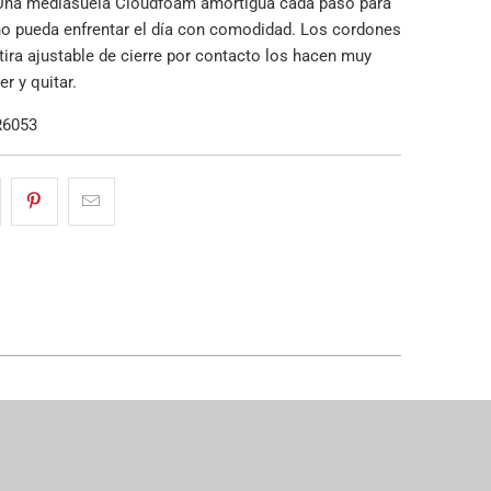
Una mediasuela Cloudfoam amortigua cada paso para
o pueda enfrentar el día con comodidad. Los cordones
 tira ajustable de cierre por contacto los hacen muy
er y quitar.
R6053