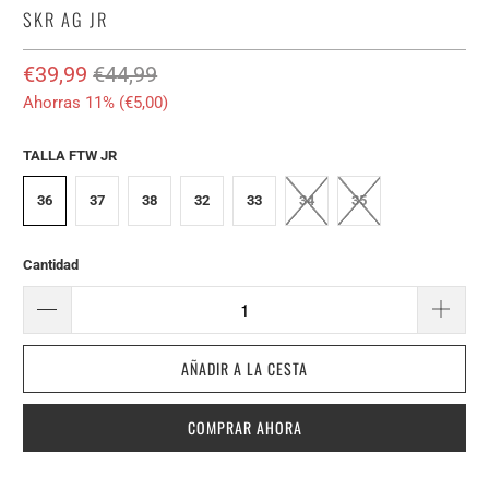
SKR AG JR
€39,99
€44,99
Ahorras 11% (
€5,00
)
TALLA FTW JR
36
37
38
32
33
34
35
Cantidad
AÑADIR A LA CESTA
COMPRAR AHORA