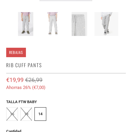
REBAJAS
RIB CUFF PANTS
€19,99
€26,99
Ahorras 26% (
€7,00
)
TALLA FTW BABY
16
18
14
Cantidad