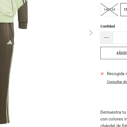
140CM
1
Cantidad
AÑADI
Recogida 
Consultar di
Demuestra tu 
con colores i
chándal de fú