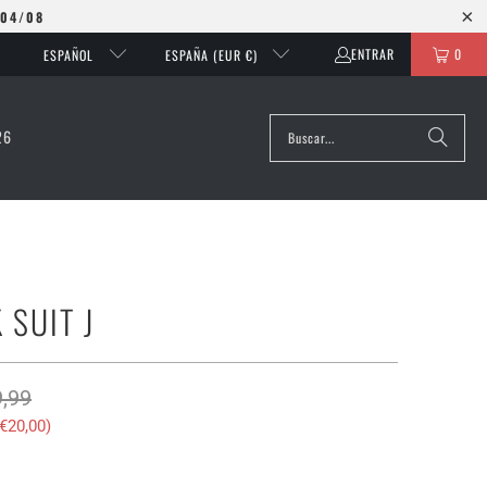
 04/08
ENTRAR
0
ESPAÑOL
ESPAÑA (EUR €)
26
 SUIT J
,99
€20,00
)