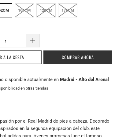
52CM
164CM
128CM
176CM
R A LA CESTA
COMPRAR AHORA
no disponible actualmente en
Madrid - Alto del Arenal
sponibilidad en otras tiendas
pasión por el Real Madrid de pies a cabeza. Decorado
nspirados en la segunda equipación del club, este
tbol adidas para jóvenes promesas luce el famoso