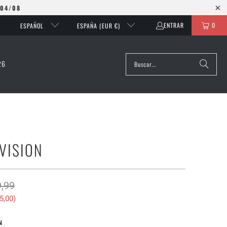
 04/08
ENTRAR
0
ESPAÑOL
ESPAÑA (EUR €)
26
VISION
,99
5,00
)
N