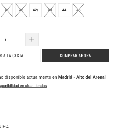
41
42
42/
43
44
45
R A LA CESTA
COMPRAR AHORA
no disponible actualmente en
Madrid - Alto del Arenal
sponibilidad en otras tiendas
UIPO.