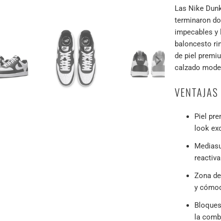
Las Nike Dunk
terminaron do
impecables y 
baloncesto ri
de piel premi
calzado moder
VENTAJAS
Piel pre
look ex
Mediasu
reactiva
Zona del
y cómo
Bloques 
la comb