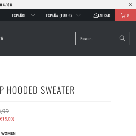
 04/08
ENTRAR
0
ESPAÑOL
ESPAÑA (EUR €)
26
IP HOODED SWEATER
,99
€15,00
)
A WOMEN